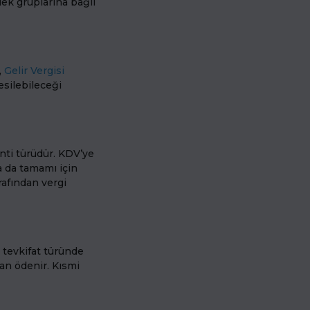
lek gruplarına bağlı
,
Gelir Vergisi
esilebileceği
nti türüdür. KDV’ye
a da tamamı için
arafından vergi
u tevkifat türünde
dan ödenir. Kısmi