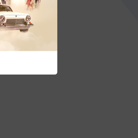
elerdir?
etler söz konusuysa
nabilecek