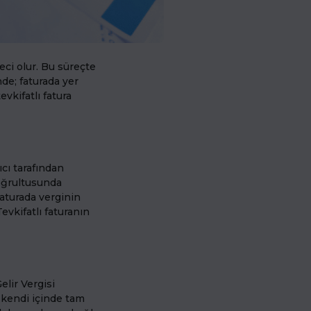
reci olur. Bu süreçte
ünde; faturada yer
evkifatlı fatura
ıcı tarafından
doğrultusunda
 faturada verginin
Tevkifatlı faturanın
elir Vergisi
a kendi içinde tam