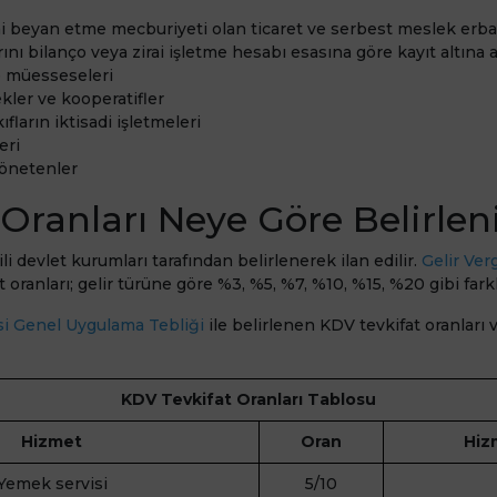
ni beyan etme mecburiyeti olan ticaret ve serbest meslek erba
rını bilanço veya zirai işletme hesabı esasına göre kayıt altına al
e müesseseleri
ekler ve kooperatifler
fların iktisadi işletmeleri
eri
yönetenler
 Oranları Neye Göre Belirlen
gili devlet kurumları tarafından belirlenerek ilan edilir.
Gelir Ver
t oranları; gelir türüne göre %3, %5, %7, %10, %15, %20 gibi farklı
i Genel Uygulama Tebliği
ile belirlenen KDV tevkifat oranları
KDV Tevkifat Oranları Tablosu
Hizmet
Oran
Hiz
Yemek servisi
5/10