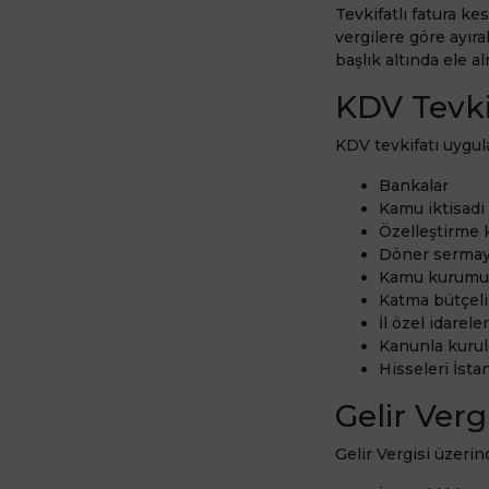
Tevkifatlı fatura ke
vergilere göre ayırab
başlık altında ele a
KDV Tevki
KDV tevkifatı uygula
Bankalar
Kamu iktisadi
Özelleştirme 
Döner sermaye
Kamu kurumu n
Katma bütçeli
İl özel idarele
Kanunla kurula
Hisseleri İst
Gelir Verg
Gelir Vergisi üzerin