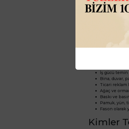
Tevkifat
Mükellefler tevkifa
kesebilirler.
Katma 
işlemlerden bazıların
Özel güvenlik
Yapı denetim 
Servis taşımac
Yemek servisi
Etüt, danışma
İş gücü temin
Bina, duvar, p
Ticari reklam 
Ağaç ve orman
Baskı ve bası
Pamuk, yün, ti
Fason olarak ya
Kimler T