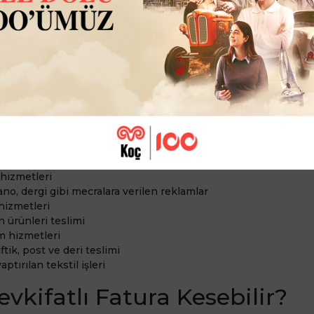
 Uygulanabilecek İşlemler N
tlı faturayı sadece ilgili mevzuatlarda belirlenen ürün ve hizm
Değer Vergisi Genel Uygulama Tebliği
’ne göre tevkifat uygula
ı şöyle sıralayabiliriz:
 hizmetleri
hizmetleri
ılığı hizmeti
 ve organizasyon hizmetleri
nlık, denetim gibi hizmetler
 hizmetleri
ano, dergi gibi mecralara verilen reklamlar
hizmetleri
 ürünleri teslimi
m hizmetleri
ftik, post ve deri teslimi
ptırılan tekstil işleri
evkifatlı Fatura Kesebilir?