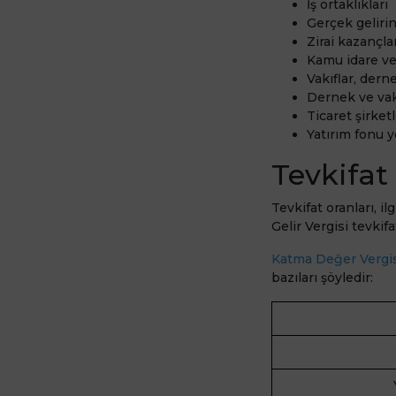
İş ortaklıkları
Gerçek geliri
Zirai kazançla
Kamu idare v
Vakıflar, dern
Dernek ve vakı
Ticaret şirketl
Yatırım fonu 
Tevkifat
Tevkifat oranları, il
Gelir Vergisi tevkifa
Katma Değer Vergis
bazıları şöyledir: