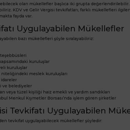
sebilecek olan mükellefler başlıca iki grupta değerlendirilebilir.
iliriz. KDV ve Gelir Vergisi tevkifatları, farklı mükellefleri ilgilen
lmakta fayda var.
fatı Uygulayabilen Mükellefler
yabilen bazı mükellefleri şöyle sıralayabiliriz:
 teşebbüsleri
kapsamındaki kuruluşlar
li kuruluşlar
iteliğindeki meslek kuruluşları
 idareler
ri ve belediyeler
n veya tüzel kişiliği haiz emekli ve yardım sandıkları
anbul Menkul Kıymetler Borsası’nda işlem gören şirketler
isi Tevkifatı Uygulayabilen Müke
den tevkifat uygulayabilecek mükellefler şöyledir: