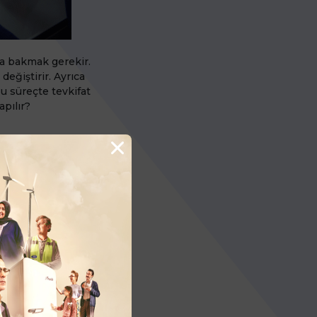
na bakmak gerekir.
değiştirir. Ayrıca
Bu süreçte tevkifat
pılır?
00 TL, KDV oranının
etlerinde tevkifat