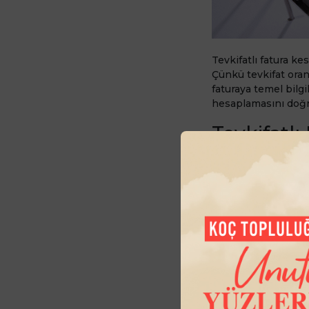
Tevkifatlı fatura k
Çünkü tevkifat oranl
faturaya temel bilgi
hesaplamasını doğru
Tevkifatlı
Tevkifatlı fatura h
ise %18 olduğu bir 
oranı 5/10’dur. Yani
KDV’siz hizme
KDV (%18): 90
KDV dahil tuta
Tevkifat oranı:
Tevkifatlı verg
Tevkif edilen 
KDV tevkifatlı 