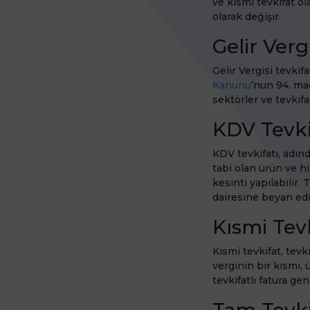
ve kısmi tevkifat ol
olarak değişir.
Gelir Verg
Gelir Vergisi tevkifa
Kanunu
’nun 94. mad
sektörler ve tevkifa
KDV Tevki
KDV tevkifatı, adın
tabi olan ürün ve hi
kesinti yapılabilir. 
dairesine beyan edil
Kısmi Tev
Kısmi tevkifat, tevk
verginin bir kısmı, 
tevkifatlı fatura gene
Tam Tevki