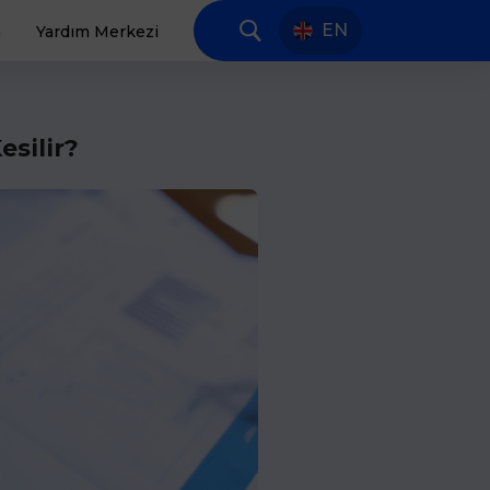
EN
a
Yardım Merkezi
esilir?