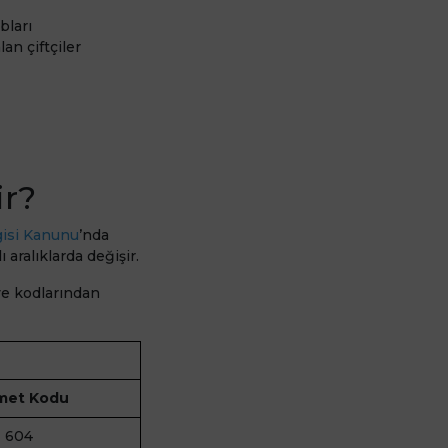
bları
an çiftçiler
ir?
gisi Kanunu
’nda
 aralıklarda değişir.
 ve kodlarından
met Kodu
604