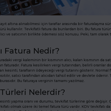
kayıt altına alınabilmesi için taraflar arasında bir faturalaşma sü
türü kullanılır. Tevkifatlı fatura da bunlardan biri. Bu fatura tür
 alıcı ve satıcının birlikte ödemesi söz konusu. Peki, tam olarak t
lı Fatura Nedir?
aturadaki vergi kaleminin bir kısmının alıcı, kalan kısmının da sat
 faturadır. Fatura kesilirken vergi tutarından, belirli oranlar 
ılan kesinti, tarafların ödeyeceği vergi tutarını gösterir. Normal
tılır, satıcı tarafından alıcıdan tahsil edilir ve devlete ödenir. 
 burasıdır. Bu faturaya verginin tamamı yazılmaz.
Türleri Nelerdir?
kesinti yapma oranı ve durumu, tevkifat türlerine göre değişir. G
kifatı olmak üzere iki temel fatura türü vardır. KDV tevkifatı d