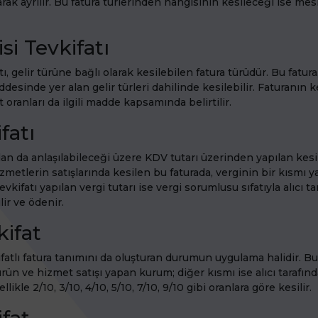
arak ayrılır. Bu fatura türlerinden hangisinin kesileceği ise mes
isi Tevkifatı
tı, gelir türüne bağlı olarak kesilebilen fatura türüdür. Bu fatura
desinde yer alan gelir türleri dahilinde kesilebilir. Faturanın k
t oranları da ilgili madde kapsamında belirtilir.
fatı
dan da anlaşılabileceği üzere KDV tutarı üzerinden yapılan kesi
zmetlerin satışlarında kesilen bu faturada, verginin bir kısmı y
Tevkifatı yapılan vergi tutarı ise vergi sorumlusu sıfatıyla alıcı t
ir ve ödenir.
kifat
ifatlı fatura tanımını da oluşturan durumun uygulama halidir. B
ürün ve hizmet satışı yapan kurum; diğer kısmı ise alıcı tarafın
llikle 2/10, 3/10, 4/10, 5/10, 7/10, 9/10 gibi oranlara göre kesilir.
fat