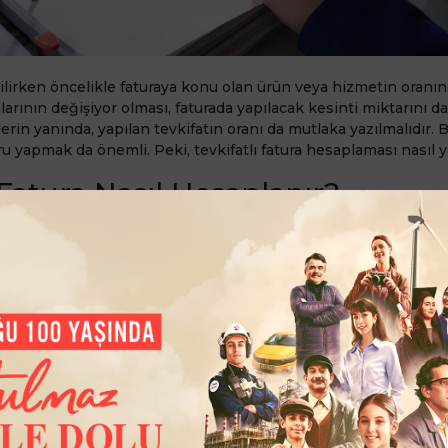
esilirken öncelikle faturaya konu olan ürün veya hizmetin oranı
arının değişiyor olması, faturada yapılacak kesinti miktarını da 
lerin yanında, yapılan tevkifatın oranı da mutlaka yazılmalıdır. 
 yapmak da önemli. Peki, tevkifatlı fatura hesaplaması nasıl ya
 Fatura Nasıl Hesaplanır?
esabını bir örnek üzerinden yapabiliriz. KDV hariç tutarının 5.0
organizasyon hizmeti verildiğini düşünelim. Organizasyon hizm
 taraflar KDV’yi yarı yarıya öder. Hesaplama ise şöyle olur:
t tutarı: 5.000 TL
0 TL
r: 5.900 TL
 5/10
i oranı (%): 18 x 0,5 = 9
tutar (kesinti): 450 TL
fatura tutarı: 5.450 TL