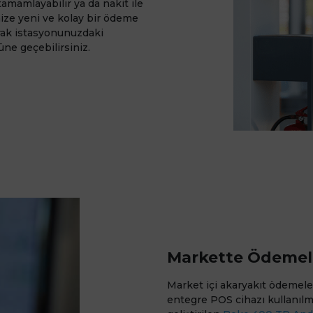
amamlayabilir ya da nakit ile
nize yeni ve kolay bir ödeme
arak istasyonunuzdaki
ne geçebilirsiniz.
Markette Ödemeler
Market içi akaryakıt ödemele
entegre POS cihazı kullanılm