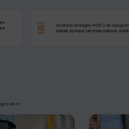
len
Ücretsiz entegre POS’u ile opsiyon
mpa
olarak pompa yanında ödeme imkâ
göz atın!