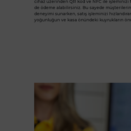
cihaz üzerinden QR kod ve NFC ile işleminizi t
de ödeme alabilirsiniz. Bu sayede müşterileri
deneyimi sunarken, satış işleminizi hızlandır
yoğunluğun ve kasa önündeki kuyrukların önü