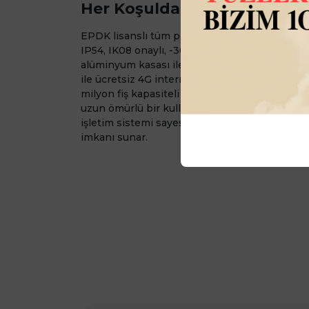
Her Koşulda Yanınızda
EPDK lisanslı tüm pompa ve otomasyonlar il
IP54, IK08 onaylı, -30°C / +55°C arasına ve su,
alüminyum kasası ile her koşulda kesintisiz çal
ile ücretsiz 4G internet bağlantısı, 3.650 adet 
milyon fiş kapasiteli Elektronik Kayıt Ünitesi i
uzun ömürlü bir kullanım sunar. İhtiyacınız o
işletim sistemi sayesinde uzaktan veya yaygın 
imkanı sunar.