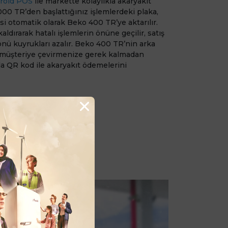
roid POS
ile markette kolaylıkla akaryakıt
000 TR’den başlattığınız işlemlerdeki plaka,
gisi otomatik olarak Beko 400 TR’ye aktarılır.
aldırarak hatalı işlemlerin önüne geçilir, satış
 önü kuyrukları azalır. Beko 400 TR’nin arka
ı müşteriye çevirmenize gerek kalmadan
da QR kod ile akaryakıt ödemelerini