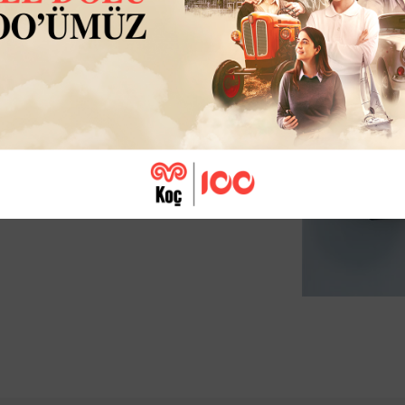
e uyumlu olan Beko 1000 TR;
 toz ve darbelere dayanıklı dış
ışır. Cihaz içindeki SIM kart
Z raporu mali hafızası, ve 1
le akaryakıt istasyonlarına
lan her durumda Android 9.0
servis ağıyla fiziki müdahale