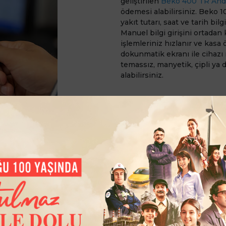
geliştirilen
Beko 400 TR And
ödemesi alabilirsiniz. Beko 1
yakıt tutarı, saat ve tarih bil
Manuel bilgi girişini ortadan k
işlemleriniz hızlanır ve kasa
dokunmatik ekranı ile cihaz
temassız, manyetik, çipli ya 
alabilirsiniz.