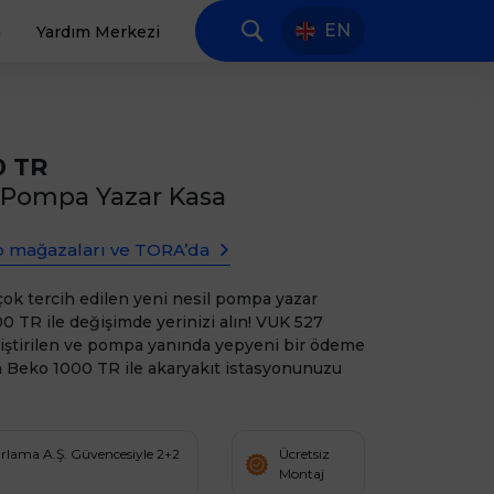
EN
a
Yardım Merkezi
0 TR
l Pompa Yazar Kasa
o mağazaları ve TORA’da
çok tercih edilen yeni nesil pompa yazar
0 TR ile değişimde yerinizi alın! VUK 527
iştirilen ve pompa yanında yepyeni bir ödeme
 Beko 1000 TR ile akaryakıt istasyonunuzu
arlama A.Ş. Güvencesiyle 2+2
Ücretsiz
Montaj