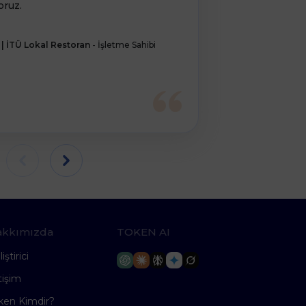
oruz.
kullanıcısı oldu
Zeynep
| İTÜ Lokal Restoran
-
İşletme Sahibi
Sahibi
akkımızda
TOKEN AI
iştirici
tişim
ken Kimdir?