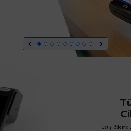
Tü
C
Satış, ödeme v