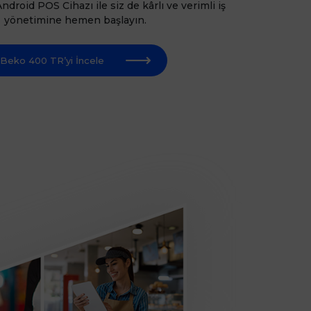
roid POS Cihazı ile siz de kârlı ve verimli iş
yönetimine hemen başlayın.
Beko 400 TR’yi İncele