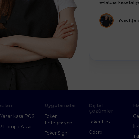
e-fatura kesebiliy
Yusuf Şen 
zları
Uygulamalar
Dijital
H
Çözümler
 Yazar Kasa POS
Token
Gel
TokenFlex
Entegrasyon
R Pompa Yazar
İle
Ödero
TokenSign
To