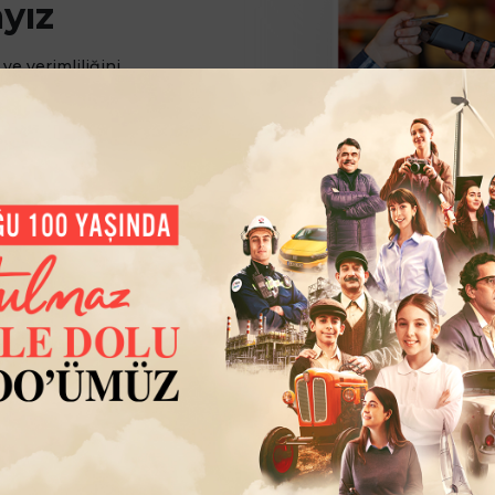
ayız
ve verimliliğini
zla, 7/24 hizmet
ız olan her an