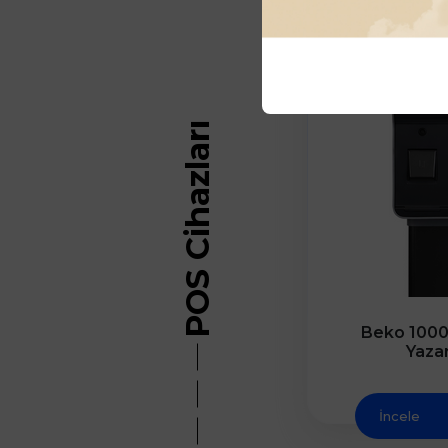
POS Cihazları
Beko 100
Yaza
İncele