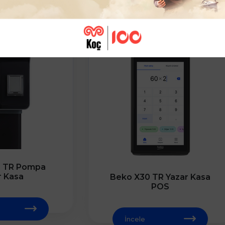
0 TR Pompa
r Kasa
Beko X30 TR Yazar Kasa
POS
İncele