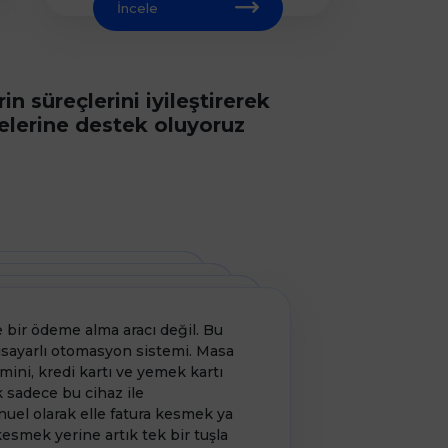
İncele
in süreçlerini iyileştirerek
lerine destek oluyoruz
 bir ödeme alma aracı değil. Bu
Beko 400 TR ve 
gisayarlı otomasyon sistemi. Masa
kolaylıkla yön
mini, kredi kartı ve yemek kartı
alma ve ödeme
k sadece bu cihaz ile
ödemelerimizi k
nuel olarak elle fatura kesmek ya
cihazı kullanma
esmek yerine artık tek bir tuşla
gerekmeden, ücr