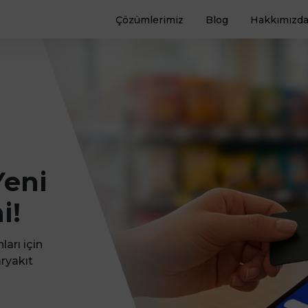
Çözümlerimiz
Blog
Hakkımızd
Yeni
i!
arı için
aryakıt