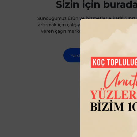
Sizin için burad
Sunduğumuz ürün ve hizmetlerle karlılığınızı 
artırmak için çalışıyoruz. Uzman servis ağımı
veren çağrı merkezimizle desteğe ihtiyacın
sizin için buradayız.
Yardım Merkezi