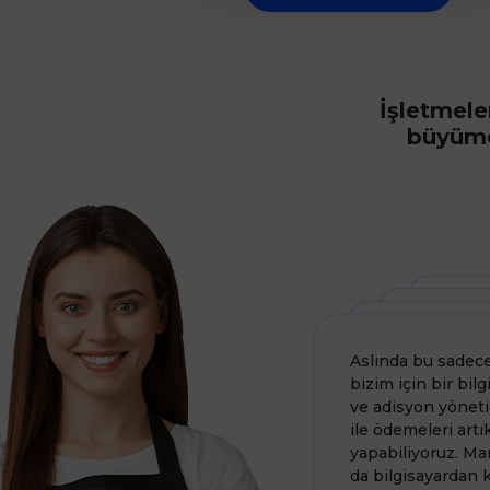
İşletmeler
büyüme
Aslında bu sadece
bizim için bir bil
ve adisyon yöneti
ile ödemeleri artı
yapabiliyoruz. Ma
da bilgisayardan k