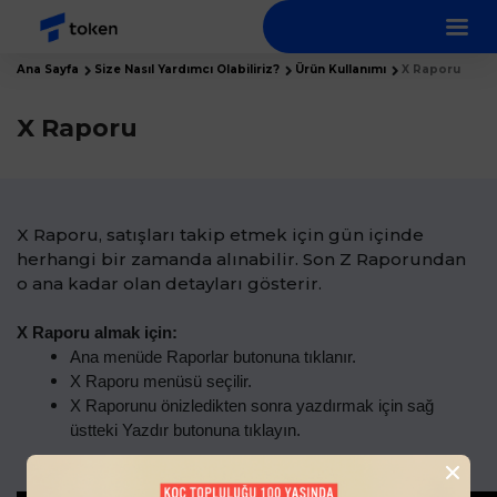
Ana Sayfa
Size Nasıl Yardımcı Olabiliriz?
Ürün Kullanımı
X Raporu
X Raporu
X Raporu, satışları takip etmek için gün içinde
herhangi bir zamanda alınabilir. Son Z Raporundan
o ana kadar olan detayları gösterir.
X Raporu almak için:
Ana menüde Raporlar butonuna tıklanır.
X Raporu menüsü seçilir.
X Raporunu önizledikten sonra yazdırmak için sağ
üstteki Yazdır butonuna tıklayın.