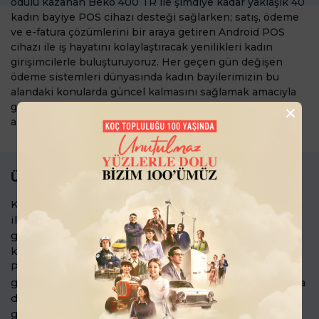
ödülü kazanan Beko 400 TR ile şimdiye kadar yaklaşık 40
kadın bayiye POS cihazı desteği sağlarken; satış, ödeme
ve e-fatura çözümlerini bir araya getiren Android POS
cihazı ile iş hayatını kolaylaştıracak yenilikleri kadın
girişimcilerle buluşturuyoruz. Her geçen gün değişen
ödeme sistemleri dünyasında kadın bayilerimizin bu
alandaki konularda güncel kalmasını sağlamak amacıyla
geleceğin öne çıkan trendlerinden Finansal Teknolojiler
alanında eğitim desteği sağlıyoruz.
Ülkü Hür ile Kadın Girişimcilerin Yanındayız!
Kadın girişimcilerin ruhunu besleyebilecek en iyi
ilhamın yine başka bir kadın girişimciden
geleceğine inandık ve 8 Mart Dünya Kadınlar Günü
kapsamında Ülkü Hür ve Girişimci Kadınlar
Platformu ile birlikte “Markan Parlasın” eğitimini
gerçekleştirdik. Kadın girişimcileri eğitim odağında
destekleyen program ile rekabetçi ortamlarda
güçlü marka algısını oluşturmanın önemini