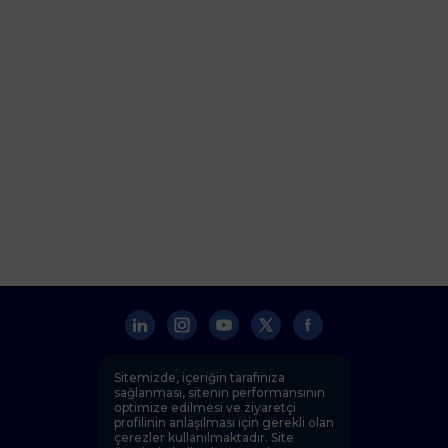
Çerezleri Yönet
Sitemizde, içeriğin tarafınıza
sağlanması, sitenin performansının
optimize edilmesi ve ziyaretçi
Yasal Uyarı
profilinin anlaşılması için gerekli olan
çerezler kullanılmaktadır. Site