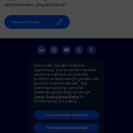
sekmesinden ulaşabilirsiniz.
"
Hemen İncele
Çerezleri Yönet
Sitemizde, içeriğin tarafınıza
sağlanması, sitenin performansının
optimize edilmesi ve ziyaretçi
Yasal Uyarı
profilinin anlaşılması için gerekli olan
çerezler kullanılmaktadır. Site
üzerinde kullanılan çerezler
İletişim
hakkında detaylı bilgi almak için
Çerez Aydınlatma Metni
’ni
incelemenizi rica ederiz.
Yardım Merkezi
Tüm Çerezleri Kabul Et
Kişisel Verilerin Korunması
Tüm Çerezleri Reddet
Etik İlkeler ve Uyum Politikası