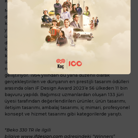
Kurumsal İlişkiler Direktörümüz Sabri Şimşek katıldı.
Müşteri deneyimini iyileştirmeyi odağına alan ve tasarımı
da deneyimin en önemli bileşenlerinden biri
kabul ettiğimiz, donanımı ve yazılımıyla tüm ödeme
yöntemlerini güvenli bir şekilde destekleyen yeni
ürünümüz Beko 330 TR, Berlin’de 15 Mayıs günü
düzenlenen iF Design Award 2023’te büyük beğeni
kazandı. Ürün, masa üstünde ya da elde konforlu bir
kullanım sunan kompakt tasarımı ile dikkat çekerken,
ikincil bir müşteri ekranıyla desteklenen 5 inçlik HD
renkli dokunmatik ekranıyla ödeme deneyimini
geliştiriyor. 1954 yılından bu yana düzenli olarak
gerçekleştirilen ve dünyanın en prestijli tasarım ödülleri
arasında olan iF Design Award 2023’e 56 ülkeden 11 bin
başvuru yapıldı. Bağımsız uzmanlardan oluşan 133 jüri
üyesi tarafından değerlendirilen ürünler, ürün tasarımı,
iletişim tasarımı, ambalaj tasarımı, iç mimari, profesyonel
konsept ve hizmet tasarımı gibi kategorilerde yarıştı.
*Beko 330 TR ile ilgili
bilgiye
www.ifdesign.com
adresindeki “Winners”