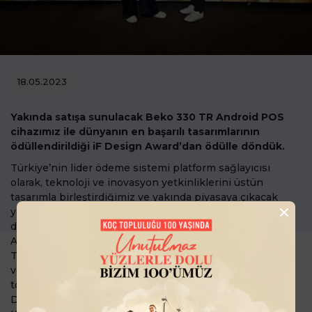
18.05.2023
Yakında satışa sunulacak Beko 330 TR Android POS
cihazımız ile dünyanın en başarılı tasarımlarının
ödüllendirildiği iF Design Award’dan ödülle döndük.
Türkiye’nin lider ödeme sistemi platform sağlayıcısı
olarak, teknoloji ve inovasyon yetkinliklerini üstün
tasarımla birleştirdiğimiz ve yakında piyasaya çıkacak
yeni ürünümüz Beko 300 TR Android Yazar Kasa POS ile
dünyanın en saygın tasarım ödüllerinden olan iF Design
Award’da “Product” kategorisinde ödüle layık görüldük.
Tasarımını Arman Design ile birlikte yaptığımız ürüne
verilen ödülü almak üzere Berlin’de düzenlenen ödül
törenine, Endüstriyel Tasarım ve Kullanıcı Deneyimi
Direktörümüz Bilgen Deliormanlı ve Pazarlama ve