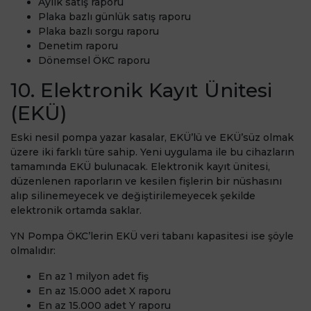
Aylık satış raporu
Plaka bazlı günlük satış raporu
Plaka bazlı sorgu raporu
Denetim raporu
Dönemsel ÖKC raporu
10. Elektronik Kayıt Ünitesi
(EKÜ)
Eski nesil pompa yazar kasalar, EKÜ’lü ve EKÜ’süz olmak
üzere iki farklı türe sahip. Yeni uygulama ile bu cihazların
tamamında EKÜ bulunacak. Elektronik kayıt ünitesi,
düzenlenen raporların ve kesilen fişlerin bir nüshasını
alıp silinemeyecek ve değiştirilemeyecek şekilde
elektronik ortamda saklar.
YN Pompa ÖKC’lerin EKÜ veri tabanı kapasitesi ise şöyle
olmalıdır:
En az 1 milyon adet fiş
En az 15.000 adet X raporu
En az 15.000 adet Y raporu