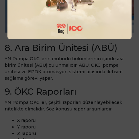
8. Ara Birim Ünitesi (ABÜ)
YN Pompa ÖKC’lerin mühürlü bölümlerinin içinde ara
birim ünitesi (ABÜ) bulunmalıdır. ABÜ; ÖKC, pompa
ünitesi ve EPDK otomasyon sistemi arasında iletişim
sağlama görevi yapar.
9. ÖKC Raporları
YN Pompa ÖKC’ler, çeşitli raporları düzenleyebilecek
nitelikte olmalıdır. Söz konusu raporlar şunlardır:
X raporu
Y raporu
Z raporu