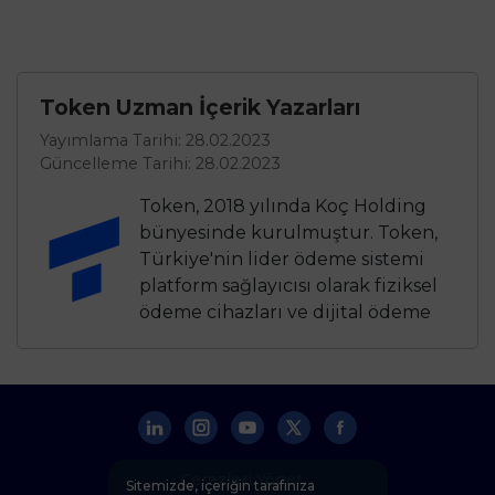
Token Uzman İçerik Yazarları
Yayımlama Tarihi: 28.02.2023
Güncelleme Tarihi: 28.02.2023
Token, 2018 yılında Koç Holding
bünyesinde kurulmuştur. Token,
Türkiye'nin lider ödeme sistemi
platform sağlayıcısı olarak fiziksel
ödeme cihazları ve dijital ödeme
çözümleri sunar. Token’ın uzman
yazar ekibi, ödeme sistemleri,
finansal teknoloji, perakende
çözümleri ve bankacılık gibi
alanlarda kapsamlı bilgi
birikimiyle güvenilir
Çerezleri Yönet
Sitemizde, içeriğin tarafınıza