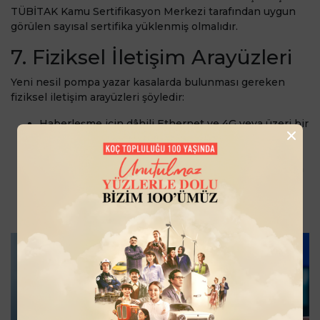
TÜBİTAK Kamu Sertifikasyon Merkezi tarafından uygun
görülen sayısal sertifika yüklenmiş olmalıdır.
7. Fiziksel İletişim Arayüzleri
Yeni nesil pompa yazar kasalarda bulunması gereken
fiziksel iletişim arayüzleri şöyledir:
Haberleşme için dâhili Ethernet ve 4G veya üzeri bir
teknolojiye sahip mobil iletişim arayüzü
En az 1 adet seri arayüz
Bağlanmasına izin verilen harici çevre birimleri için
1 adet USB arayüzü
Sadakat programları, taşıt tanıma, pompacı tanıma
ve ödemeler için temassız iletişim arayüzü