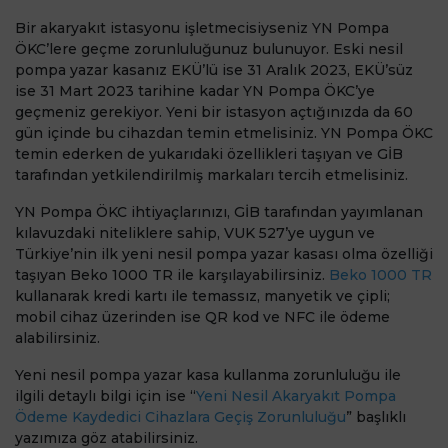
Bir akaryakıt istasyonu işletmecisiyseniz YN Pompa
ÖKC’lere geçme zorunluluğunuz bulunuyor. Eski nesil
pompa yazar kasanız EKÜ’lü ise 31 Aralık 2023, EKÜ’süz
ise 31 Mart 2023 tarihine kadar YN Pompa ÖKC’ye
geçmeniz gerekiyor. Yeni bir istasyon açtığınızda da 60
gün içinde bu cihazdan temin etmelisiniz. YN Pompa ÖKC
temin ederken de yukarıdaki özellikleri taşıyan ve GİB
tarafından yetkilendirilmiş markaları tercih etmelisiniz.
YN Pompa ÖKC ihtiyaçlarınızı, GİB tarafından yayımlanan
kılavuzdaki niteliklere sahip, VUK 527’ye uygun ve
Türkiye’nin ilk yeni nesil pompa yazar kasası olma özelliği
taşıyan Beko 1000 TR ile karşılayabilirsiniz.
Beko 1000 TR
kullanarak kredi kartı ile temassız, manyetik ve çipli;
mobil cihaz üzerinden ise QR kod ve NFC ile ödeme
alabilirsiniz.
Yeni nesil pompa yazar kasa kullanma zorunluluğu ile
ilgili detaylı bilgi için ise “
Yeni Nesil Akaryakıt Pompa
Ödeme Kaydedici Cihazlara Geçiş Zorunluluğu
” başlıklı
yazımıza göz atabilirsiniz.