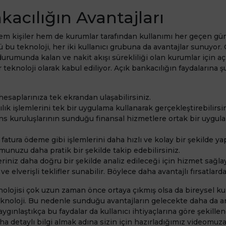
kacılığın Avantajları
em kişiler hem de kurumlar tarafından kullanımı her geçen gü
 bu teknoloji, her iki kullanıcı grubuna da avantajlar sunuyor. 
urumunda kalan ve nakit akışı sürekliliği olan kurumlar için aç
r teknoloji olarak kabul ediliyor. Açık bankacılığın faydalarına ş
esaplarınıza tek ekrandan ulaşabilirsiniz.
ılık işlemlerini tek bir uygulama kullanarak gerçekleştirebilirsin
ns kuruluşlarının sunduğu finansal hizmetlere ortak bir uygu
, fatura ödeme gibi işlemlerini daha hızlı ve kolay bir şekilde yap
unuzu daha pratik bir şekilde takip edebilirsiniz.
eriniz daha doğru bir şekilde analiz edileceği için hizmet sağla
 ve elverişli teklifler sunabilir. Böylece daha avantajlı fırsatlarda
nolojisi çok uzun zaman önce ortaya çıkmış olsa da bireysel kull
eknoloji. Bu nedenle sunduğu avantajların gelecekte daha da a
ygınlaştıkça bu faydalar da kullanıcı ihtiyaçlarına göre şekillen
daha detaylı bilgi almak adına sizin için hazırladığımız videomuza