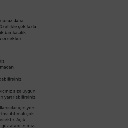
n biraz daha
Özellikle çok fazla
ık bankacılık
u örnekleri
iz.
lamadan
abilirsiniz.
yıcınız size uygun,
n yararlabilirsiniz.
anıcılar için yeni
rtma ihtimali çok
ecektir. Açık
 göz atabilirsiniz.