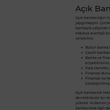
Açık Ban
Açık bankacılığın h
yaygınlaşıyor. Çünkü
bankayla çalışmak d
oldukça avantajlı bi
verebiliriz:
Bütün banka h
Çeşitli bankac
Banka ve fina
erişebilirsiniz.
Para transferi
Finansal durum
Finansal veril
özelleştirilmiş
Açık bankacılık tek
denilebilecek bir t
yüksek. Kullanımı ya
bankacılıkla ilgili 