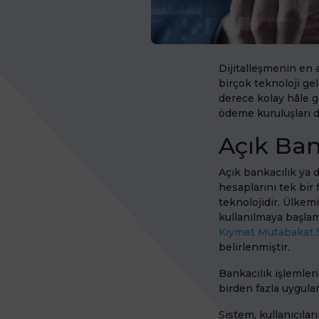
Dijitalleşmenin en a
birçok teknoloji gel
derece kolay hâle ge
ödeme kuruluşları da
Açık Ban
Açık bankacılık ya 
hesaplarını tek bir
teknolojidir. Ülkemi
kullanılmaya başlamı
Kıymet Mutabakat S
belirlenmiştir.
Bankacılık işlemler
birden fazla uygula
Sistem, kullanıcılar