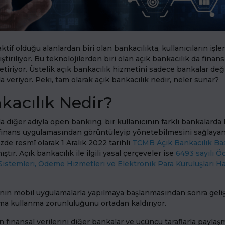
ktif olduğu alanlardan biri olan bankacılıkta, kullanıcıların işler
iştiriliyor. Bu teknolojilerden biri olan açık bankacılık da finan
tiriyor. Üstelik açık bankacılık hizmetini sadece bankalar deği
 veriyor. Peki, tam olarak açık bankacılık nedir, neler sunar?
kacılık Nedir?
da diğer adıyla open banking, bir kullanıcının farklı bankalard
 finans uygulamasından görüntüleyip yönetebilmesini sağlayan
zde resmî olarak 1 Aralık 2022 tarihli
TCMB Açık Bankacılık Ba
ştır. Açık bankacılık ile ilgili yasal çerçeveler ise
6493 sayılı 
istemleri, Ödeme Hizmetleri ve Elektronik Para Kuruluşları 
inin mobil uygulamalarla yapılmaya başlanmasından sonra gelişt
ma kullanma zorunluluğunu ortadan kaldırıyor.
ın finansal verilerini diğer bankalar ve üçüncü taraflarla paylaşm