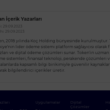
 İçerik Yazarları
i: 29.09.2023
hi: 29.09.2023
n, 2018 yılında Koç Holding bünyesinde kurulmuştur. 
iye'nin lider ödeme sistemi platform sağlayıcısı olarak 
zları ve dijital ödeme çözümleri sunar. Token’ın uzman 
e sistemleri, finansal teknoloji, perakende çözümleri v
 alanlarda kapsamlı bilgi birikimiyle güvenilir kaynakla
rak bilgilendirici içerikler üretir.
zları
Uygulamalar
Dijital
H
Çözümler