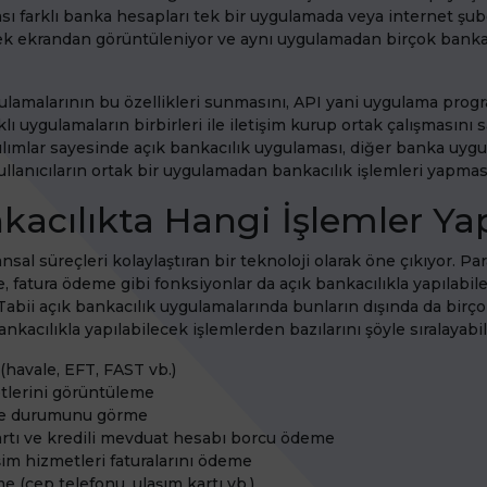
ası farklı banka hesapları tek bir uygulamada veya internet şub
ek ekrandan görüntüleniyor ve aynı uygulamadan birçok bankac
ulamalarının bu özellikleri sunmasını, API yani uygulama pro
rklı uygulamaların birbirleri ile iletişim kurup ortak çalışmasını
zılımlar sayesinde açık bankacılık uygulaması, diğer banka uygu
ullanıcıların ortak bir uygulamadan bankacılık işlemleri yapması
kacılıkta Hangi İşlemler Yap
ansal süreçleri kolaylaştıran bir teknoloji olarak öne çıkıyor. Pa
e, fatura ödeme gibi fonksiyonlar da açık bankacılıkla yapılabil
 Tabii açık bankacılık uygulamalarında bunların dışında da birç
ankacılıkla yapılabilecek işlemlerden bazılarını şöyle sıralayabili
 (havale, EFT, FAST vb.)
tlerini görüntüleme
ye durumunu görme
kartı ve kredili mevduat hesabı borcu ödeme
işim hizmetleri faturalarını ödeme
 (cep telefonu, ulaşım kartı vb.)