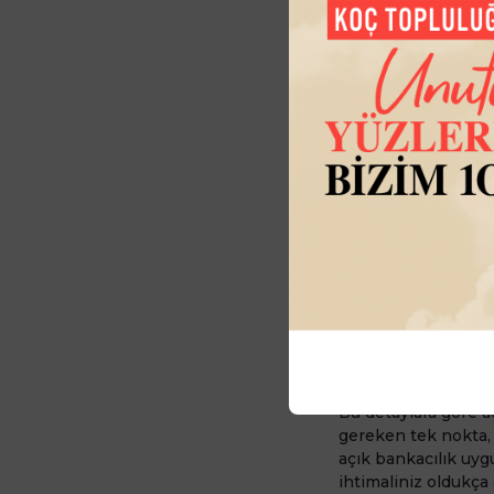
Açık bankacılıktaki
şüphesi yaratabiliy
Hakkında Yönetmel
alınarak
Kişisel Ve
sunan uygulamalar 
Bu detaylara göre a
gereken tek nokta, 
açık bankacılık uyg
ihtimaliniz oldukça