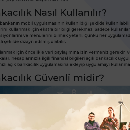
acılık Nasıl Kullanılır?
 bankanın mobil uygulamasının kullanıldığı şekilde kullanılabilir
rini kullanmak için ekstra bir bilgi gerekmez. Sadece kullanıla
siyonlarını ve menülerini bilmek yeterli. Çünkü her uygulamad
ı şekilde dizayn edilmiş olabilir.
lanmak için öncelikle veri paylaşımına izin vermeniz gerekir. V
ar, hesaplarınızla ilgili finansal bilgileri açık bankacılık uygu
ızı açık bankacılık uygulamasına ekleyip uygulamayı kullanmaya
kacılık Güvenli midir?