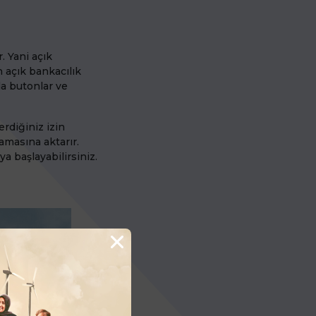
. Yani açık
n açık bankacılık
a butonlar ve
erdiğiniz izin
lamasına aktarır.
 başlayabilirsiniz.