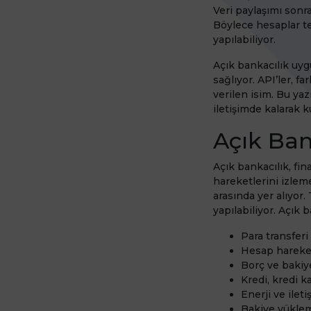
Veri paylaşımı sonr
Böylece hesaplar t
yapılabiliyor.
Açık bankacılık uyg
sağlıyor. API’ler, fa
verilen isim. Bu ya
iletişimde kalarak k
Açık Ban
Açık bankacılık, fin
hareketlerini izlem
arasında yer alıyor.
yapılabiliyor. Açık b
Para transferi
Hesap hareke
Borç ve baki
Kredi, kredi 
Enerji ve ilet
Bakiye yükleme