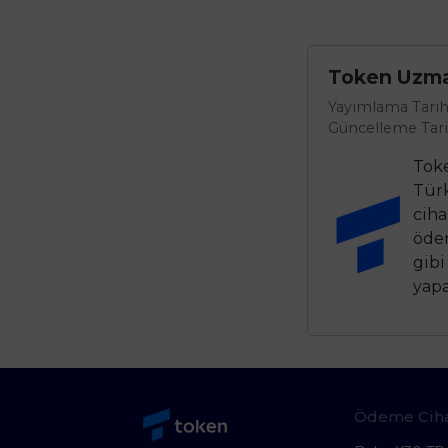
Token Uzman
Yayımlama Tarih
Güncelleme Tari
Toke
Türk
ciha
ödem
gibi
yapa
Ödeme Ciha