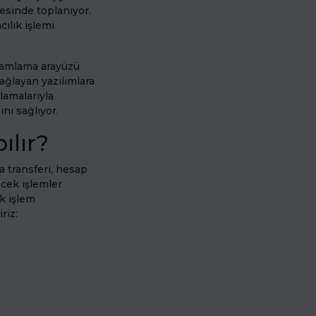
esinde toplanıyor.
ılık işlemi
gramlama arayüzü
 sağlayan yazılımlara
lamalarıyla
nı sağlıyor.
ılır?
ra transferi, hesap
ecek işlemler
ok işlem
riz: