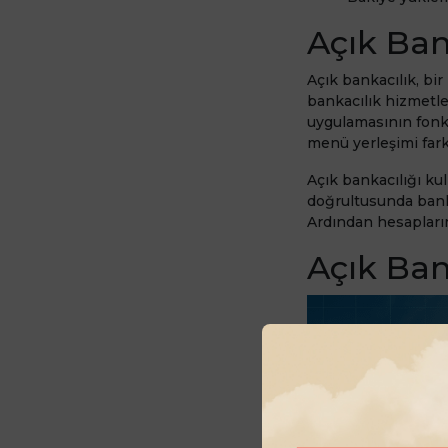
Açık Bank
Açık bankacılık, bir
bankacılık hizmetle
uygulamasının fonk
menü yerleşimi farkl
Açık bankacılığı kul
doğrultusunda bankal
Ardından hesapların
Açık Ban