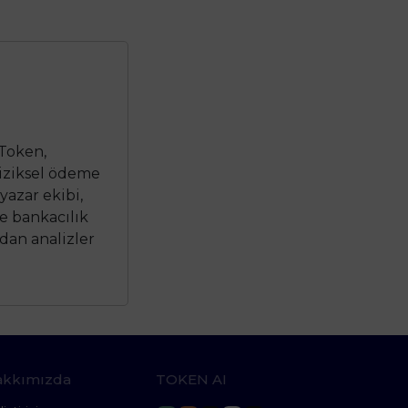
Token,
fiziksel ödeme
yazar ekibi,
e bankacılık
rdan analizler
akkımızda
TOKEN AI