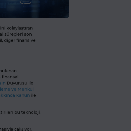
ini kolaylaştıran
sal süreçleri son
l, diğer finans ve
a bulunan
 finansal
sın
Duyurusu ile
Ödeme ve Menkul
Hakkında Kanun
ile
irilen bu teknoloji,
asıyla çalışıyor.