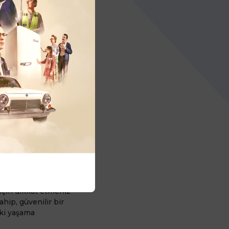
larda güvenlik
is Modeli Bankacılığı
 sahibinin rızası
acılık hizmeti
or.
için dikkat etmeniz
hip, güvenilir bir
ski yaşama