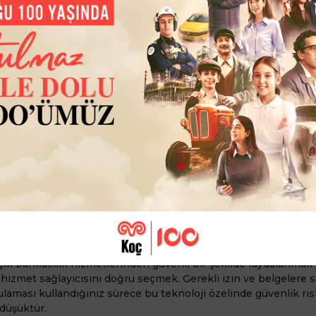
 verileri üçüncü parti uygulamalarla paylaşma konusu, kullanıcı
or. Fakat bu sistem,
Dijital Bankaların Faaliyet Esasları ile Serv
ik
kapsamındaki kurallar dahilinde çalışıyor. Ayrıca veriler, veri
rilerin Korunması Kanunu
esaslarına göre paylaşılıyor. Açık bank
ise Türkiye Cumhuriyet Merkez Bankası tarafından denetleniy
çık bankacılık hizmetlerinden güvenli bir şekilde faydalanmak 
hizmet sağlayıcısını doğru seçmek. Gerekli izin ve belgelere sa
ulaması kullandığınız sürece bu teknoloji özelinde güvenlik ri
 düşüktür.