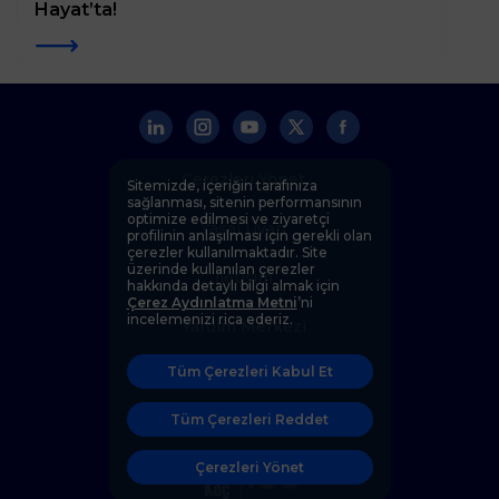
Hayat’ta!
Çerezleri Yönet
Sitemizde, içeriğin tarafınıza
sağlanması, sitenin performansının
optimize edilmesi ve ziyaretçi
Yasal Uyarı
profilinin anlaşılması için gerekli olan
çerezler kullanılmaktadır. Site
üzerinde kullanılan çerezler
İletişim
hakkında detaylı bilgi almak için
Çerez Aydınlatma Metni
’ni
incelemenizi rica ederiz.
Yardım Merkezi
Tüm Çerezleri Kabul Et
Kişisel Verilerin Korunması
Tüm Çerezleri Reddet
Etik İlkeler ve Uyum Politikası
Çerezleri Yönet