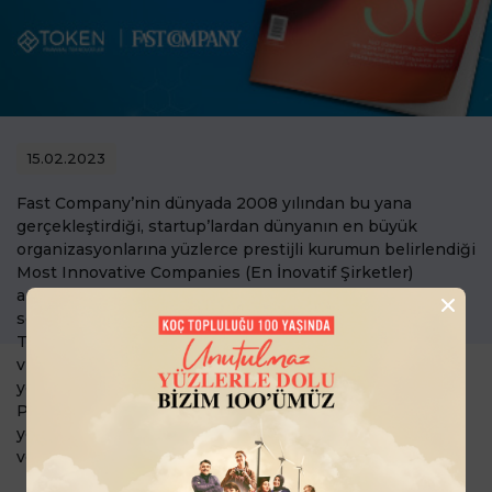
15.02.2023
Fast Company’nin dünyada 2008 yılından bu yana
gerçekleştirdiği, startup’lardan dünyanın en büyük
organizasyonlarına yüzlerce prestijli kurumun belirlendiği
Most Innovative Companies (En İnovatif Şirketler)
araştırması son iki yıldır Türkiye'de de yapılıyor. Bu yılın
sonuçları derginin Aralık/Ocak sayısında yayımlandı.
Token olarak sektöre her zaman yenilikleri getirme
vizyonumuzla geliştirdiğimiz, akaryakıt istasyonlarında
yeni nesil bir ödeme deneyimi sunan Beko 1000 TR
Pompa Yazar Kasa ile “En İnovatif 50” şirket arasında
yerimizi aldık! Başarımıza ortak olan tüm iş ortaklarımıza
ve çalışma arkadaşlarımıza teşekkür ederiz.