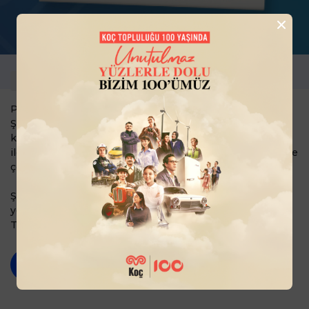
15.05.2023
Pazarlama ve Kurumsal İlişkiler Direktörümüz Sabri
Şimşek, Horeca Mailing Gazete’sinin Mayıs sayısına
konuk oldu. Röportajında Token Finansal Teknolojiler ile
ilgili bilgi verirken, horeca sektöründe fark yaratan ödeme
çözümleri ile ilgili soruları yanıtladı.
Şimşek, Token'ın teknoloji ve yazılım alanındaki
yetkinlikleri, dijital yemek kartı TokenFlex ve Beko 400
TR Android POS cihazı ile ilgili bilgiler paylaştı.
Hemen Oku