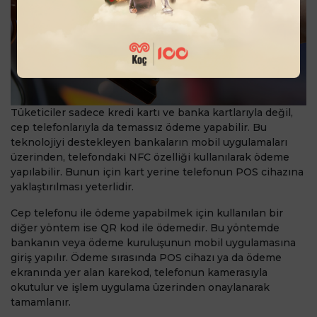
Tüketiciler sadece kredi kartı ve banka kartlarıyla değil,
cep telefonlarıyla da temassız ödeme yapabilir. Bu
teknolojiyi destekleyen bankaların mobil uygulamaları
üzerinden, telefondaki NFC özelliği kullanılarak ödeme
yapılabilir. Bunun için kart yerine telefonun POS cihazına
yaklaştırılması yeterlidir.
Cep telefonu ile ödeme yapabilmek için kullanılan bir
diğer yöntem ise QR kod ile ödemedir. Bu yöntemde
bankanın veya ödeme kuruluşunun mobil uygulamasına
giriş yapılır. Ödeme sırasında POS cihazı ya da ödeme
ekranında yer alan karekod, telefonun kamerasıyla
okutulur ve işlem uygulama üzerinden onaylanarak
tamamlanır.