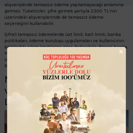
alışverişlerde temassız ödeme yapılamayacağı anlamına
gelmez. Tüketiciler, şifre girmek şartıyla 2.500 TL’nin
üzerindeki alışverişlerinde de temassız ödeme
seçeneğini kullanabilir.
Şifreli temassız ödemelerde üst limit; kart limiti, banka
politikaları, ödeme kuruluşu uygulamaları ve kullanıcının
belirlediği işlem limitlerine göre değişebilir. Birçok banka,
müşterilerine mobil bankacılık veya internet bankacılığı
üzerinden temassız işlem limitlerini görüntüleme ve
belirli sınırlar içinde güncelleme imkânı sunar.
Mobil Temassız Ödeme
ve QR ile Ödeme
Limitleri Ne Kadar?