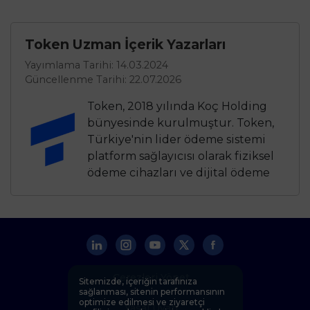
Token Uzman İçerik Yazarları
Yayımlama Tarihi: 14.03.2024
Güncellenme Tarihi: 22.07.2026
Token, 2018 yılında Koç Holding
bünyesinde kurulmuştur. Token,
Türkiye'nin lider ödeme sistemi
platform sağlayıcısı olarak fiziksel
ödeme cihazları ve dijital ödeme
çözümleri sunar. Token’ın uzman
yazar ekibi, ödeme sistemleri,
finansal teknoloji, perakende
çözümleri ve bankacılık gibi
alanlarda kapsamlı bilgi
birikimiyle güvenilir
Çerezleri Yönet
Sitemizde, içeriğin tarafınıza
kaynaklardan analizler yaparak
sağlanması, sitenin performansının
optimize edilmesi ve ziyaretçi
bilgilendirici içerikler üretir.
Yasal Uyarı