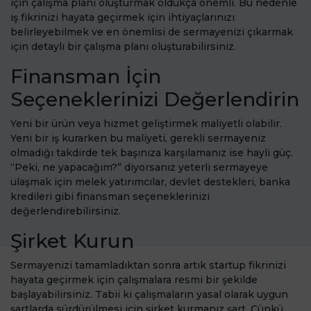
için çalışma planı oluşturmak oldukça önemli. Bu nedenle
iş fikrinizi hayata geçirmek için ihtiyaçlarınızı
belirleyebilmek ve en önemlisi de sermayenizi çıkarmak
için detaylı bir çalışma planı oluşturabilirsiniz.
Finansman İçin
Seçeneklerinizi Değerlendirin
Yeni bir ürün veya hizmet geliştirmek maliyetli olabilir.
Yeni bir iş kurarken bu maliyeti, gerekli sermayeniz
olmadığı takdirde tek başınıza karşılamanız ise hayli güç.
“Peki, ne yapacağım?” diyorsanız yeterli sermayeye
ulaşmak için melek yatırımcılar, devlet destekleri, banka
kredileri gibi finansman seçeneklerinizi
değerlendirebilirsiniz.
Şirket Kurun
Sermayenizi tamamladıktan sonra artık startup fikrinizi
hayata geçirmek için çalışmalara resmi bir şekilde
başlayabilirsiniz. Tabii ki çalışmaların yasal olarak uygun
şartlarda sürdürülmesi için şirket kurmanız şart. Çünkü