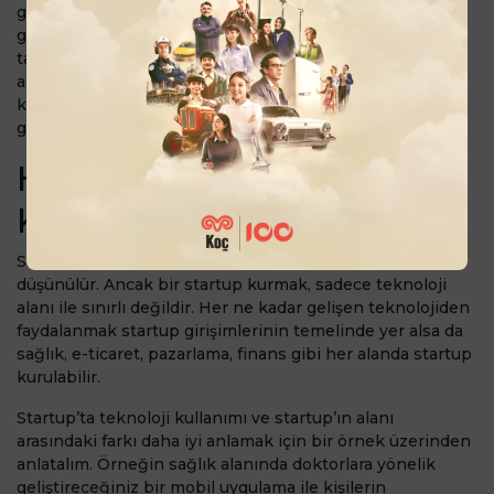
geliştirmenin yolu, gelişen teknolojiden faydalanmaktan
geçer. Ancak teknoloji hızla geliştiği için bu değişimleri
takip etmek oldukça önemli. Böylece fikrinizi geliştirme
aşamasında faydalanabileceğiniz yenilikçi teknolojileri
keşfedebilir ve gerekli durumlarda değişikliğe
gidebilirsiniz.
Hangi Alanlarda Startup
Kurulur?
Startup şirketleri, genellikle teknoloji şirketi olarak
düşünülür. Ancak bir startup kurmak, sadece teknoloji
alanı ile sınırlı değildir. Her ne kadar gelişen teknolojiden
faydalanmak startup girişimlerinin temelinde yer alsa da
sağlık, e-ticaret, pazarlama, finans gibi her alanda startup
kurulabilir.
Startup’ta teknoloji kullanımı ve startup’ın alanı
arasındaki farkı daha iyi anlamak için bir örnek üzerinden
anlatalım. Örneğin sağlık alanında doktorlara yönelik
geliştireceğiniz bir mobil uygulama ile kişilerin