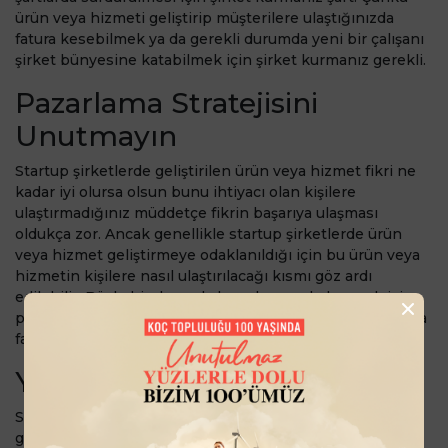
ürün veya hizmeti geliştirip müşterilere ulaştığınızda
fatura kesebilmek ya da gerekli durumda yeni bir çalışanı
şirket bünyesine katabilmek için şirket kurmanız gerekli.
Pazarlama Stratejisini
Unutmayın
Startup şirketlerde geliştirilen ürün veya hizmet fikri ne
kadar iyi olursa olsun bunu ihtiyacı olan kişilere
ulaştırmadığınız müddetçe fikrin başarıya ulaşması
oldukça zor. Ancak genellikle startup şirketlerde ürün
veya hizmet geliştirmeye odaklanıldığı için bu ürün veya
hizmetin kişilere nasıl ulaştırılacağı kısmı göz ardı
edilebilir. Böyle bir durumla karşı karşıya kalmamak için
pazarlama aşamasında yapılacak çalışmaları çıkarmanızda
fayda var.
Yeni Teknolojileri Takip Edin
Startup şirketleri genellikle teknoloji odaklıdır. Çünkü
günümüz şartlarında yeni bir ürün veya hizmet