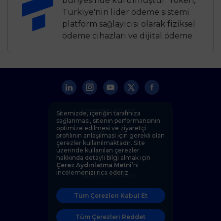
bünyesinde kurulmuştur. Token,
Türkiye'nin lider ödeme sistemi
platform sağlayıcısı olarak fiziksel
ödeme cihazları ve dijital ödeme
çözümleri sunar. Token’ın uzman
yazar ekibi, ödeme sistemleri,
finansal teknoloji, perakende
çözümleri ve bankacılık gibi
alanlarda kapsamlı bilgi
birikimiyle güvenilir
Çerezleri Yönet
Sitemizde, içeriğin tarafınıza
kaynaklardan analizler yaparak
sağlanması, sitenin performansının
optimize edilmesi ve ziyaretçi
bilgilendirici içerikler üretir.
Yasal Uyarı
profilinin anlaşılması için gerekli olan
çerezler kullanılmaktadır. Site
üzerinde kullanılan çerezler
İletişim
hakkında detaylı bilgi almak için
Çerez Aydınlatma Metni
’ni
incelemenizi rica ederiz.
Yardım Merkezi
Tüm Çerezleri Kabul Et
Kişisel Verilerin Korunması
Tüm Çerezleri Reddet
Etik İlkeler ve Uyum Politikası