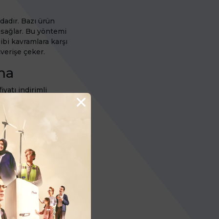
dadır. Bazı ürün
i sağlar. Bu yöntemi
ibi kavramlara karşı
şverişe çeker.
ma
yatı indirimli
imalini göz önünde
n psikolojisine
ratma
cih edilir. Çünkü
ç bakım kremi ile
sunup ayrı ayrı
ük bir fiyatla sahip