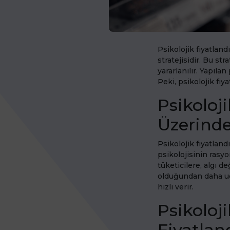
Psikolojik fiyatland
stratejisidir. Bu st
yararlanılır. Yapıla
Peki, psikolojik fiya
Psikoloj
Üzerinde
Psikolojik fiyatland
psikolojisinin rasyo
tüketicilere, algı d
olduğundan daha ucu
hızlı verir.
Psikoloj
Fiyatlan