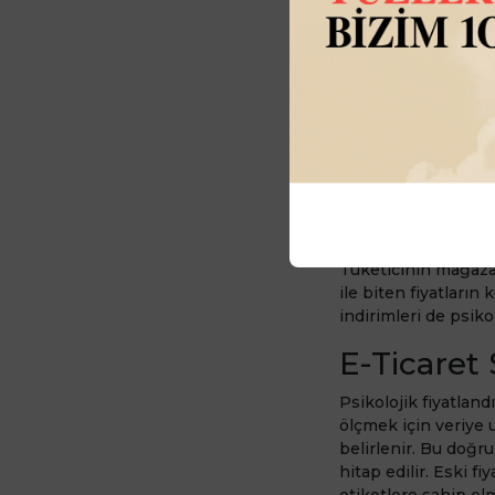
Psikoloj
Kullanılı
Sıkça tercih edilen 
ticaret ve hizmet se
işletmeler ve firmalar
fiyatlandırmanın kul
Perakend
Perakende sektöründ
Tüketicinin mağaza 
ile biten fiyatların
indirimleri de psiko
E-Ticaret 
Psikolojik fiyatlan
ölçmek için veriye u
belirlenir. Bu doğru
hitap edilir. Eski fi
etiketlere sahip olm