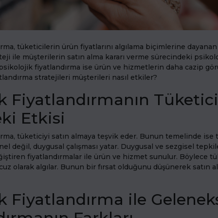
ırma, tüketicilerin ürün fiyatlarını algılama biçimlerine dayanan 
rateji ile müşterilerin satın alma kararı verme sürecindeki psiko
n psikolojik fiyatlandırma ise ürün ve hizmetlerin daha cazip gö
tlandırma stratejileri müşterileri nasıl etkiler?
ik Fiyatlandırmanın Tüketic
ki Etkisi
ırma, tüketiciyi satın almaya teşvik eder. Bunun temelinde ise 
nel değil, duygusal çalışması yatar. Duygusal ve sezgisel tepki
eğiştiren fiyatlandırmalar ile ürün ve hizmet sunulur. Böylece tü
z olarak algılar. Bunun bir fırsat olduğunu düşünerek satın a
ik Fiyatlandırma ile Gelenek
dırmanın Farkları