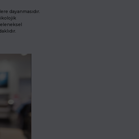
lere dayanmasıdır.
ikolojik
 geleneksel
aklıdır.