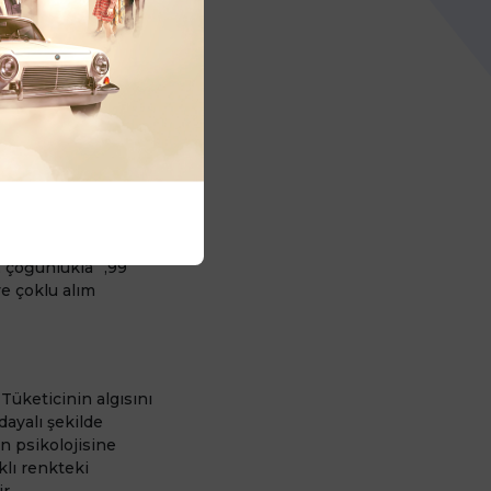
; perakende, e-
etmeksizin
ikolojik
mı çok yaygındır.
 çoğunlukla “,99”
ve çoklu alım
Tüketicinin algısını
dayalı şekilde
in psikolojisine
rklı renkteki
r.