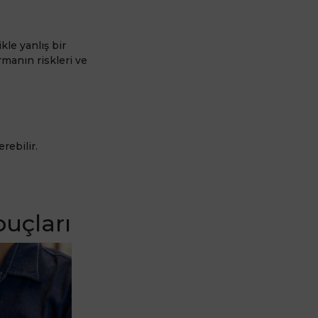
ikle yanlış bir
rmanın riskleri ve
rebilir.
puçları