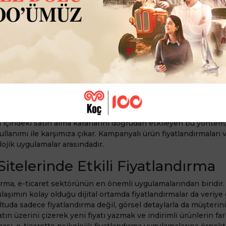
ik Fiyatlandırma Nerelerde
r?
satış artırma yöntemlerinden biri olan psikolojik fiyatlandırma
ktörü gibi birçok farklı alanda kullanılır. Sektör ve ölçek fark 
, psikolojik fiyatlandırma stratejileri ile satışlarını artırırlar. Ps
lanım alanlarını kısaca şu şekilde açıklayabiliriz:
e Sektöründe Uygulamalar
e özellikle fiziki mağazalarda psikolojik fiyatlandırma kullanı
içindeki satın alma kararlarını doğrudan etkileyen bu yöntem,
 kullanımı ile karşımıza çıkar. Kampanyalı ürün fiyatlandırmaları 
lojik uygulamalar arasındadır.
Sitelerinde Etkili Fiyatlandırma
dırma, e-ticaret sektörünün en önemli uygulamalarından biridir. 
laşımın kolay olduğu dijital ortamda fiyatlandırmalar da veriye 
ltuda sadece fiyatlandırma değil, görsel detaylarla da müşterin
yatın üzerini çizerek yeni fiyatı yazmak ve indirimli ürünlerin fa
ası, e-ticarette psikolojik fiyatlandırma uygulamalarına örnekti