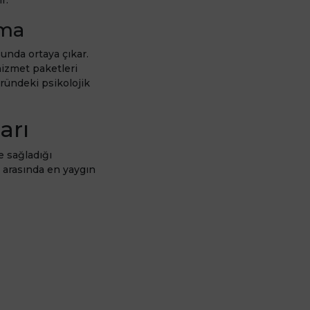
rma
sunda ortaya çıkar.
hizmet paketleri
öründeki psikolojik
arı
e sağladığı
i arasında en yaygın