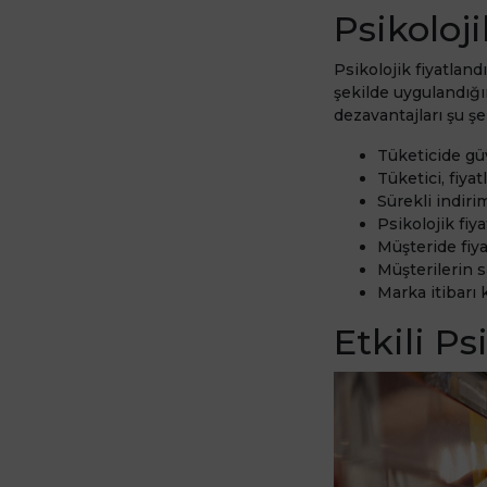
Psikoloj
Psikolojik fiyatlandı
şekilde uygulandığın
dezavantajları şu şe
Tüketicide gü
Tüketici, fiyat
Sürekli indir
Psikolojik fiy
Müşteride fiya
Müşterilerin s
Marka itibarı 
Etkili Ps