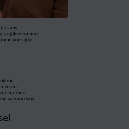
bir satış
lojik eğilimlerinden
rünmesini sağlar.
i
tüketici
ler veren
ketici, ürünü
lma kararını daha
sel