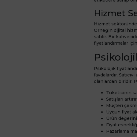
Hizmet Se
Hizmet sektöründe ps
Örneğin dijital hiz
satılır. Bir kahvec
fiyatlandırmalar için
Psikoloj
Psikolojik fiyatland
faydalardır. Satıcı
olanlardan biridir. P
Tüketicinin sa
Satışları artırır
Müşteri çekme
Uygun fiyat alg
Ürün değerinin
Fiyat esnekliğ
Pazarlama mali