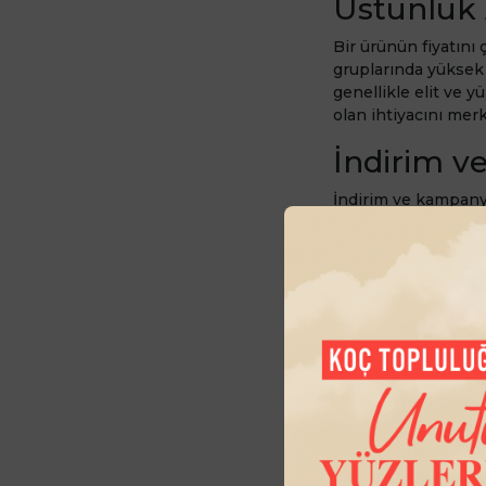
Üstünlük A
Bir ürünün fiyatını
gruplarında yüksek f
genellikle elit ve y
olan ihtiyacını merk
İndirim v
İndirim ve kampanya
olarak belirlendiği
bulundurarak o ürün
hitap eder ve tüketi
Paketleme 
Paket fiyatlandırma 
tüketiciler birbirler
şampuan çoğu zaman 
fiyatlandırmadan da
olduğu için aldığı 