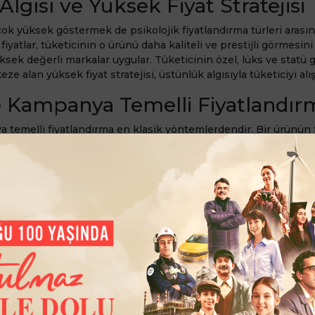
lgısı ve Yüksek Fiyat Stratejisi
 çok yüksek göstermek de psikolojik fiyatlandırma türleri arasın
iyatlar, tüketicinin o ürünü daha kaliteli ve prestijli görmesin
üksek değerli markalar uygular. Tüketicinin özel, lüks ve statü g
eze alan yüksek fiyat stratejisi, üstünlük algısıyla tüketiciyi alı
e Kampanya Temelli Fiyatlandır
 temelli fiyatlandırma en klasik yöntemlerdendir. Bir ürünün fi
nde ihtiyacı olmayan tüketiciler dahi daha sonra lazım olma iht
ü alır. Ayrıca “1 alana 1 bedava” gibi kampanyalar da tüketicini
cinin kendisini kârlı hissetmesini sağlar.
Stratejileri ile Değer Algısı Ya
stratejisi, tamamlayıcı ürünlerin bulunduğu alanlarda sıkça ter
iyle ilişkili ürünleri birlikte almaya eğilimli olurlar. Örneğin sa
aynı anda satın alınır. Markalar ise bu iki ürünü tek pakette 
ha ucuza satar. Böylece tüketici, söz konusu ürünlere daha düş
ürünler olduğundan değerli görünür.