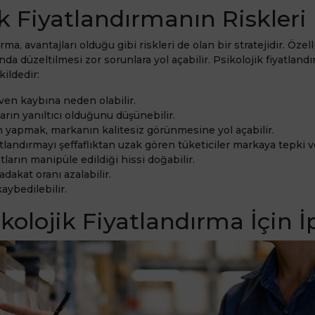
ik Fiyatlandırmanın Riskleri
rma, avantajları olduğu gibi riskleri de olan bir stratejidir. Özell
da düzeltilmesi zor sorunlara yol açabilir. Psikolojik fiyatlandı
kildedir:
ven kaybına neden olabilir.
ların yanıltıcı olduğunu düşünebilir.
im yapmak, markanın kalitesiz görünmesine yol açabilir.
atlandırmayı şeffaflıktan uzak gören tüketiciler markaya tepki ve
tların manipüle edildiği hissi doğabilir.
adakat oranı azalabilir.
kaybedilebilir.
ikolojik Fiyatlandırma İçin İ