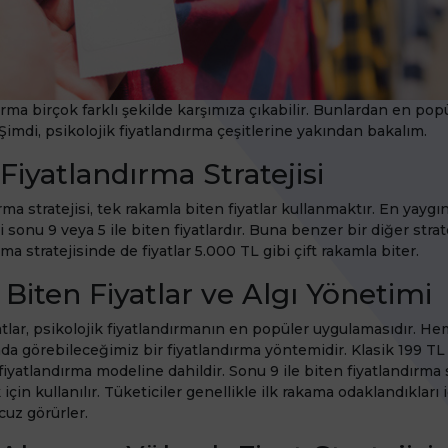
ırma birçok farklı şekilde karşımıza çıkabilir. Bunlardan en pop
r. Şimdi, psikolojik fiyatlandırma çeşitlerine yakından bakalım.
 Fiyatlandırma Stratejisi
ırma stratejisi, tek rakamla biten fiyatlar kullanmaktır. En yayg
sonu 9 veya 5 ile biten fiyatlardır. Buna benzer bir diğer strateji
ırma stratejisinde de fiyatlar 5.000 TL gibi çift rakamla biter.
 Biten Fiyatlar ve Algı Yönetimi
yatlar, psikolojik fiyatlandırmanın en popüler uygulamasıdır. 
a görebileceğimiz bir fiyatlandırma yöntemidir. Klasik 199 TL
fiyatlandırma modeline dahildir. Sonu 9 ile biten fiyatlandırma s
 için kullanılır. Tüketiciler genellikle ilk rakama odaklandıkları
uz görürler.