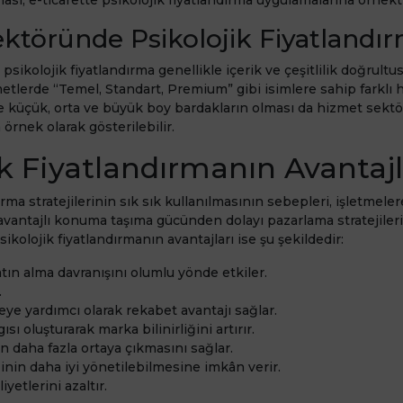
ktöründe Psikolojik Fiyatlandı
ikolojik fiyatlandırma genellikle içerik ve çeşitlilik doğrultu
metlerde “Temel, Standart, Premium” gibi isimlere sahip farklı 
ide küçük, orta ve büyük boy bardakların olması da hizmet sekt
 örnek olarak gösterilebilir.
ik Fiyatlandırmanın Avantajl
ırma stratejilerinin sık sık kullanılmasının sebepleri, işletmeler
yı avantajlı konuma taşıma gücünden dolayı pazarlama stratejiler
sikolojik fiyatlandırmanın avantajları ise şu şekildedir:
tın alma davranışını olumlu yönde etkiler.
.
ye yardımcı olarak rekabet avantajı sağlar.
ısı oluşturarak marka bilinirliğini artırır.
 daha fazla ortaya çıkmasını sağlar.
inin daha iyi yönetilebilmesine imkân verir.
yetlerini azaltır.